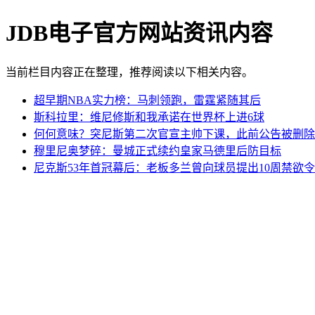
JDB电子官方网站资讯内容
当前栏目内容正在整理，推荐阅读以下相关内容。
超早期NBA实力榜：马刺领跑，雷霆紧随其后
斯科拉里：维尼修斯和我承诺在世界杯上进6球
何何意味？突尼斯第二次官宣主帅下课，此前公告被删除
穆里尼奥梦碎：曼城正式续约皇家马德里后防目标
尼克斯53年首冠幕后：老板多兰曾向球员提出10周禁欲令