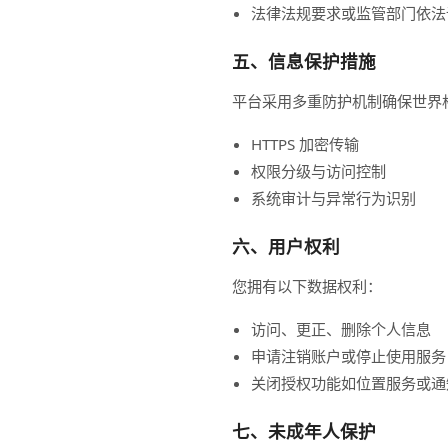
法律法规要求或监管部门依法
五、信息保护措施
平台采用多重防护机制确保世界杯
HTTPS 加密传输
权限分级与访问控制
系统审计与异常行为识别
六、用户权利
您拥有以下数据权利：
访问、更正、删除个人信息
申请注销账户或停止使用服务
关闭授权功能如位置服务或通
七、未成年人保护