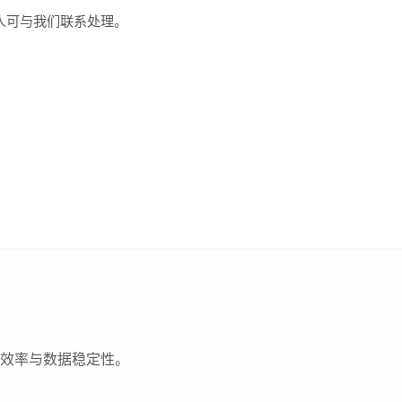
人可与我们联系处理。
效率与数据稳定性。