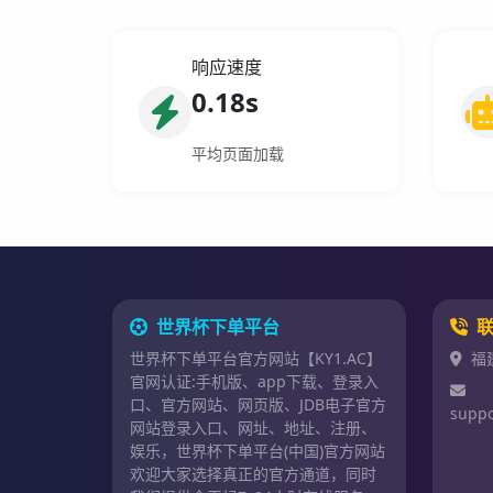
响应速度
0.18s
平均页面加载
世界杯下单平台
世界杯下单平台官方网站【KY1.AC】
福
官网认证:手机版、app下载、登录入
口、官方网站、网页版、JDB电子官方
suppo
网站登录入口、网址、地址、注册、
娱乐，世界杯下单平台(中国)官方网站
欢迎大家选择真正的官方通道，同时