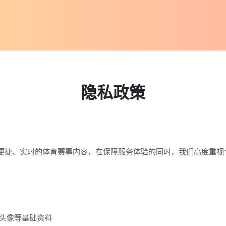
隐私政策
便捷、实时的体育赛事内容，在保障服务体验的同时，我们高度重视
头像等基础资料