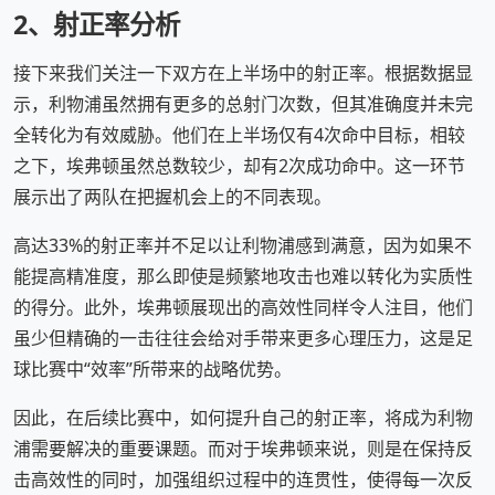
2、射正率分析
接下来我们关注一下双方在上半场中的射正率。根据数据显
示，利物浦虽然拥有更多的总射门次数，但其准确度并未完
全转化为有效威胁。他们在上半场仅有4次命中目标，相较
之下，埃弗顿虽然总数较少，却有2次成功命中。这一环节
展示出了两队在把握机会上的不同表现。
高达33%的射正率并不足以让利物浦感到满意，因为如果不
能提高精准度，那么即使是频繁地攻击也难以转化为实质性
的得分。此外，埃弗顿展现出的高效性同样令人注目，他们
虽少但精确的一击往往会给对手带来更多心理压力，这是足
球比赛中“效率”所带来的战略优势。
因此，在后续比赛中，如何提升自己的射正率，将成为利物
浦需要解决的重要课题。而对于埃弗顿来说，则是在保持反
击高效性的同时，加强组织过程中的连贯性，使得每一次反