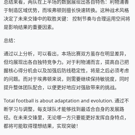
总结来看，两队在上半场的数据展现出各自特色：利物浦善
于制造区域优势，而埃弗顿则擅长快速转换。这种战术风格
决定了未来交锋中的取胜关键： 控制节奏与合理运用空间将
是影响结果的重要因素。
总结：
通过以上分析，可以看出，本场比赛双方虽存在明显差异，
但均展现出各自独特竞争力。对于利物浦而言，提高自己把
握核心得分机会以及加强后防线稳定性，将是之后必须考虑
的问题。而对于埃弗顿来说，则需要继续保持敏锐度，同时
提升整体团队配合，以便更好地应对强敌带来的挑战。
Total football is about adaptation and evolution. 通过不
断学习与调整，每支球队才能够找到最适合自身的发展路
径。在未来交锋里，无论哪一方只要能更好发挥自身特点，
都将可能取得理想结果，实现突破！