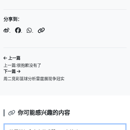
分享到：
上一篇
上一篇:很抱歉没有了
下一篇
周二竞彩篮球分析雷霆展现争冠实
你可能感兴趣的内容