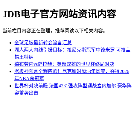
JDB电子官方网站资讯内容
当前栏目内容正在整理，推荐阅读以下相关内容。
全球足坛最新转会流言汇总
湖人两大内线引援目标：抢尼克斯冠军中锋米罗 可抢盖
帽王特纳
德布劳内vs萨拉赫：英超双雄的世界杯终局对决
老板神预言全程应验！尼克斯时隔53年圆梦，夺得2026
年NBA总冠军
世界杯对决前瞻 法国4231强攻阵型迎战塞内加尔 豪华阵
容蓄势出击