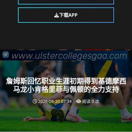
下载APP
詹姆斯回忆职业生涯初期得到基德摩西
马龙小肯格里菲与佩顿的全力支持
2026-05-20 07:34
阅读 0 次