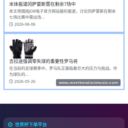
米体报道冈萨雷斯需在剩余7场中
本文将围绕JDB电子官方网站报的报道，讨论冈萨雷斯在剩余
七场比赛中需出场...
2026-06-06
吉拉迪强调零失球的重要性罗马将
在当前的足球赛季中，罗马队正面临着巨大的压力与挑战。作
为球队的...
2026-05-26
www.reverberationmusic.com
世界杯下单平台