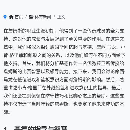
首页
体育新闻
正文
在詹姆斯的职业生涯初期，他得到了一些传奇球员的全力支
持，这对他的成长与发展起到了至关重要的作用。在这篇文
章中，我们将深入探讨詹姆斯回忆起与基德、摩西·马龙、小
肯·格里菲和佩顿之间的关系，以及他们如何在不同方面给予
他支持。首先，我们将分析基德作为一名优秀控卫所传授给
詹姆斯的比赛智慧以及领导能力。接下来，我们会讨论摩西·
马龙在低位进攻和篮板意识方面对詹姆斯的影响。然后，着
重讲述小肯·格里菲在外线投篮和进攻意识上的指导。最后，
我们还会提到佩顿在防守技巧和比赛心态上的帮助。这些支
持不仅塑造了当时年轻的詹姆斯，也奠定了他未来成功的基
础。
1、基德的指导与智慧