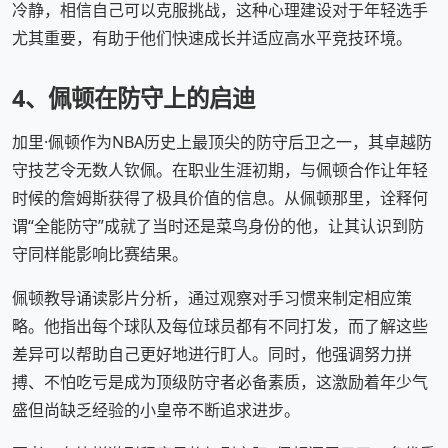
冷静，相信自己可以克服挑战，这种心理建设对于年轻选手
尤其重要，有助于他们快速成长并适应高水平竞技环境。
4、佩顿在防守上的启迪
加里·佩顿作为NBA历史上最顶尖的防守后卫之一，其卓越防
守技艺令无数人钦佩。在职业生涯初期，与佩顿合作让年轻
时候的詹姆斯获得了极具价值的信息。从佩顿那里，诠释何
谓“全能防守”成就了当时还是菜鸟身份的他，让其认识到防
守同样能影响比赛结果。
佩顿教导诵读影片分析，通过观察对手习惯来制定相应策
略。他指出每个球队及每位球员都有不同打发，而了解这些
差异可以帮助自己更好地进行盯人。同时，他强调努力拼
搏、不怕吃亏是成为顶级防守者必备素质，这激励着年少气
盛但尚缺乏经验的小皇帝不断追求进步。